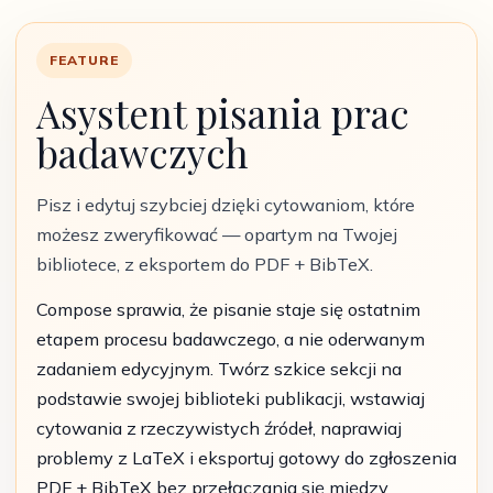
FEATURE
Asystent pisania prac
badawczych
Pisz i edytuj szybciej dzięki cytowaniom, które
możesz zweryfikować — opartym na Twojej
bibliotece, z eksportem do PDF + BibTeX.
Compose sprawia, że pisanie staje się ostatnim
etapem procesu badawczego, a nie oderwanym
zadaniem edycyjnym. Twórz szkice sekcji na
podstawie swojej biblioteki publikacji, wstawiaj
cytowania z rzeczywistych źródeł, naprawiaj
problemy z LaTeX i eksportuj gotowy do zgłoszenia
PDF + BibTeX bez przełączania się między