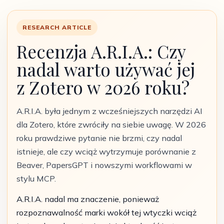
RESEARCH ARTICLE
Recenzja A.R.I.A.: Czy
nadal warto używać jej
z Zotero w 2026 roku?
A.R.I.A. była jednym z wcześniejszych narzędzi AI
dla Zotero, które zwróciły na siebie uwagę. W 2026
roku prawdziwe pytanie nie brzmi, czy nadal
istnieje, ale czy wciąż wytrzymuje porównanie z
Beaver, PapersGPT i nowszymi workflowami w
stylu MCP.
A.R.I.A. nadal ma znaczenie, ponieważ
rozpoznawalność marki wokół tej wtyczki wciąż