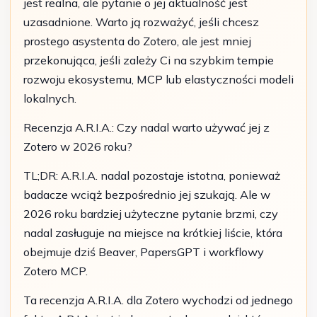
jest realna, ale pytanie o jej aktualność jest
uzasadnione. Warto ją rozważyć, jeśli chcesz
prostego asystenta do Zotero, ale jest mniej
przekonująca, jeśli zależy Ci na szybkim tempie
rozwoju ekosystemu, MCP lub elastyczności modeli
lokalnych.
Recenzja A.R.I.A.: Czy nadal warto używać jej z
Zotero w 2026 roku?
TL;DR: A.R.I.A. nadal pozostaje istotna, ponieważ
badacze wciąż bezpośrednio jej szukają. Ale w
2026 roku bardziej użyteczne pytanie brzmi, czy
nadal zasługuje na miejsce na krótkiej liście, która
obejmuje dziś Beaver, PapersGPT i workflowy
Zotero MCP.
Ta recenzja A.R.I.A. dla Zotero wychodzi od jednego