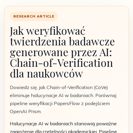
RESEARCH ARTICLE
Jak weryfikować
twierdzenia badawcze
generowane przez AI:
Chain-of-Verification
dla naukowców
Dowiedz się, jak Chain-of-Verification (CoVe)
eliminuje halucynacje AI w badaniach. Porównaj
pipeline weryfikacji PapersFlow z podejściem
OpenAI Prism.
Halucynacje AI w badaniach stanowią poważne
zagrożenie dla rzetelności akademickiej. Pipeline