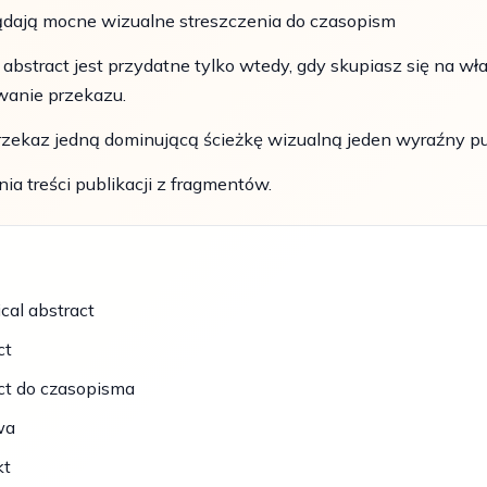
lądają mocne wizualne streszczenia do czasopism
abstract jest przydatne tylko wtedy, gdy skupiasz się na wł
wanie przekazu.
przekaz jedną dominującą ścieżkę wizualną jeden wyraźny 
a treści publikacji z fragmentów.
cal abstract
ct
act do czasopisma
wa
kt