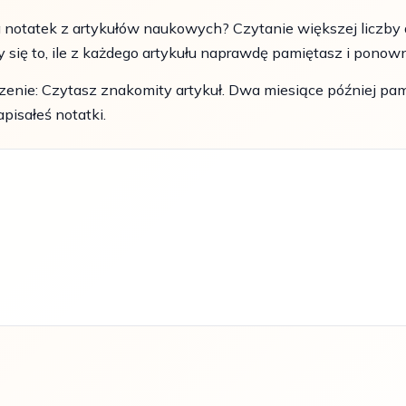
 notatek z artykułów naukowych? Czytanie większej liczby 
y się to, ile z każdego artykułu naprawdę pamiętasz i ponow
enie: Czytasz znakomity artykuł. Dwa miesiące później pamię
apisałeś notatki.