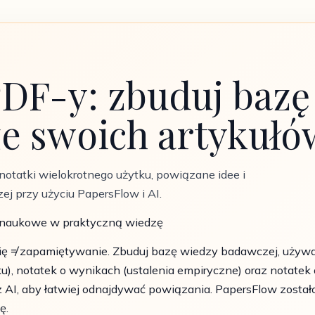
PDF-y: zbuduj bazę
ze swoich artykułó
notatki wielokrotnego użytku, powiązane idee i
 przy użyciu PapersFlow i AI.
y naukowe w praktyczną wiedzę
się ≠ zapamiętywanie. Zbuduj bazę wiedzy badawczej, używa
u), notatek o wynikach (ustalenia empiryczne) oraz notatek 
 z AI, aby łatwiej odnajdywać powiązania. PapersFlow został
ę.