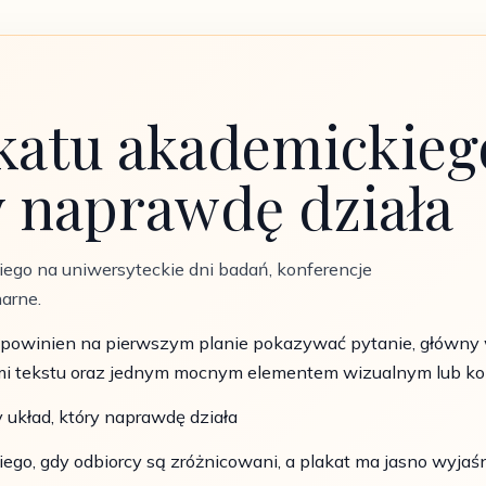
katu akademickieg
y naprawdę działa
iego na uniwersyteckie dni badań, konferencje
narne.
 powinien na pierwszym planie pokazywać pytanie, główny w
okami tekstu oraz jednym mocnym elementem wizualnym lub k
 układ, który naprawdę działa
ego, gdy odbiorcy są zróżnicowani, a plakat ma jasno wyjaśn