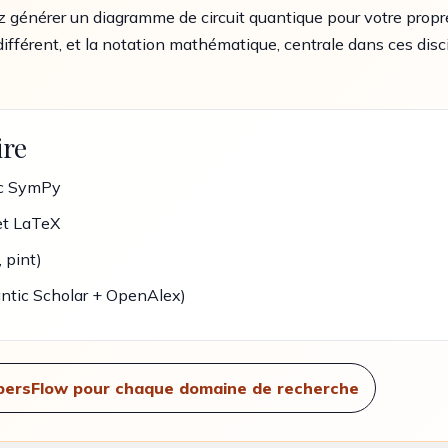
énérer un diagramme de circuit quantique pour votre propre a
fférent, et la notation mathématique, centrale dans ces disci
ire
ec SymPy
et LaTeX
 pint)
ntic Scholar + OpenAlex)
persFlow pour chaque domaine de recherche