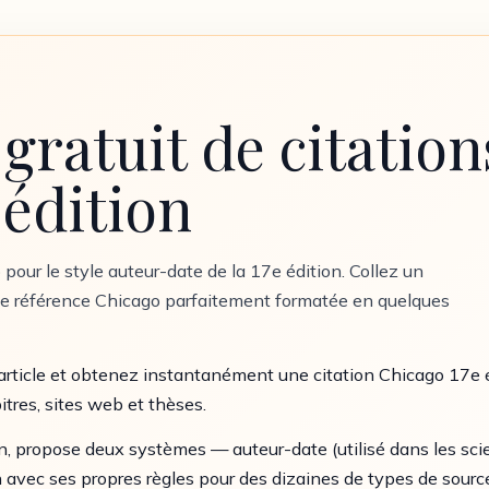
gratuit de citatio
 édition
 pour le style auteur-date de la 17e édition. Collez un
ne référence Chicago parfaitement formatée en quelques
n article et obtenez instantanément une citation Chicago 17e 
pitres, sites web et thèses.
, propose deux systèmes — auteur-date (utilisé dans les scie
vec ses propres règles pour des dizaines de types de sources