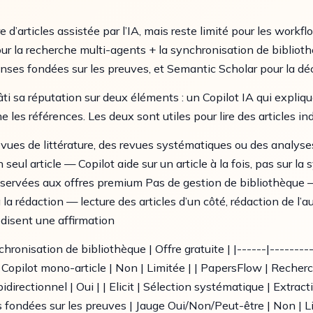
re d’articles assistée par l’IA, mais reste limité pour les work
ur la recherche multi-agents + la synchronisation de bibliothè
ses fondées sur les preuves, et Semantic Scholar pour la déc
sa réputation sur deux éléments : un Copilot IA qui explique 
 les références. Les deux sont utiles pour lire des articles in
evues de littérature, des revues systématiques ou des analyses
 seul article — Copilot aide sur un article à la fois, pas sur la 
réservées aux offres premium Pas de gestion de bibliothèque 
à la rédaction — lecture des articles d’un côté, rédaction de 
edisent une affirmation
chronisation de bibliothèque | Offre gratuite | |------|---------
s | Copilot mono-article | Non | Limitée | | PapersFlow | Reche
bidirectionnel | Oui | | Elicit | Sélection systématique | Extra
 fondées sur les preuves | Jauge Oui/Non/Peut-être | Non | Li