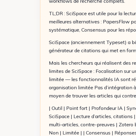
workflows de recherche complets.
TL;DR : SciSpace est utile pour la lectu
meilleures alternatives : PapersFlow po
systématique, Consensus pour les répon
SciSpace (anciennement Typeset) a bâti 
générateur de citations qui met en forme
Mais les chercheurs qui réalisent des r
limites de SciSpace : Focalisation sur un
limitée — les fonctionnalités IA sont 
organisation limitée Pas d’intégration 
moyen de trouver les articles qui contr
| Outil | Point fort | Profondeur IA | Syn
SciSpace | Lecture d’articles, citation
multi-articles, contre-preuves | Zotero 
Non | Limitée | | Consensus | Réponses