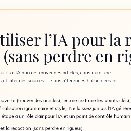
liser l’IA pour la 
n (sans perdre en r
utils d’IA afin de trouver des articles, construire une
s et citer des sources — sans références hallucinées ni
ouverte (trouver des articles), lecture (extraire les points clés)
 finalisation (grammaire et style). Ne laissez jamais l’IA génér
ape a un rôle clair pour l’IA et un point de contrôle humain c
et la rédaction (sans perdre en rigueur)