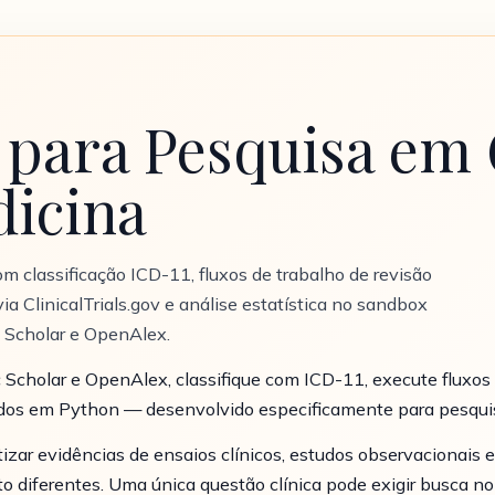
para Pesquisa em 
dicina
om classificação ICD-11, fluxos de trabalho de revisão
ia ClinicalTrials.gov e análise estatística no sandbox
 Scholar e OpenAlex.
c Scholar e OpenAlex, classifique com ICD-11, execute fluxos 
 dados em Python — desenvolvido especificamente para pesqu
izar evidências de ensaios clínicos, estudos observacionai
to diferentes. Uma única questão clínica pode exigir busca 