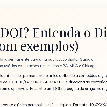
DOI? Entenda o Dig
(com exemplos)
m link permanente para uma publicação digital. Saiba o
o usá-los em citações nos estilos APA, MLA e Chicago.
identificador permanente e único atribuído a conteúdos digitais
ncia de 10.1038/s41586-024-07421-0 e direciona ao conteú
rem disponíveis. Encontre um DOI na página do artigo, no reg
anente e único para publicações digitais. Formato: 10.XXXX