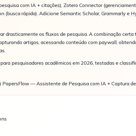
(pesquisa com IA + citações), Zotero Connector (gerenciament
tton (busca rápida). Adicione Semantic Scholar, Grammarly e 
r drasticamente os fluxos de pesquisa. A combinação certa
apturando artigos, acessando conteúdo com paywall, obtend
as.
 para pesquisadores acadêmicos em 2026, testadas e classif
ro) PapersFlow — Assistente de Pesquisa com IA + Captura de
ons