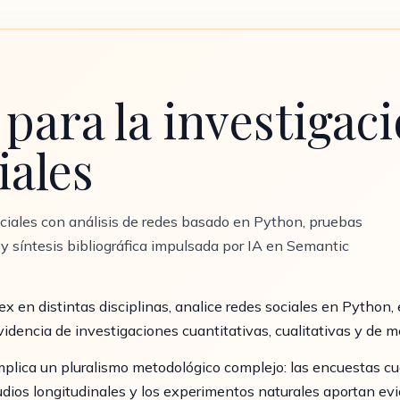
para la investigac
iales
ociales con análisis de redes basado en Python, pruebas
 y síntesis bibliográfica impulsada por IA en Semantic
en distintas disciplinas, analice redes sociales en Python, e
videncia de investigaciones cuantitativas, cualitativas y de 
mplica un pluralismo metodológico complejo: las encuestas cuan
udios longitudinales y los experimentos naturales aportan ev