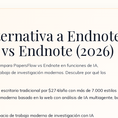
ternativa a Endnot
vs Endnote (2026)
ompara PapersFlow vs Endnote en funciones de IA,
e trabajo de investigación modernos. Descubre por qué los
escritorio tradicional por $274/año con más de 7.000 estilos 
n moderno basado en la web con análisis de IA multiagente, 
pacio de trabajo moderno de investigación con IA