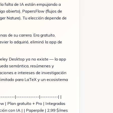
y la falta de IA están empujando a
go abierto), PapersFlow (flujos de
nger Nature). Tu elección depende de
s de su carrera. Era gratuito,
ier lo adquirió, eliminó la app de
deley Desktop ya no existe — la app
ueda semántica, resúmenes y
taciones e intereses de investigación
 limitado para LaTeX y un ecosistema
--------|-------------|----------| |
ow | Plan gratuito + Pro | Integradas
ación con IA | | Paperpile | 2,99 $/mes