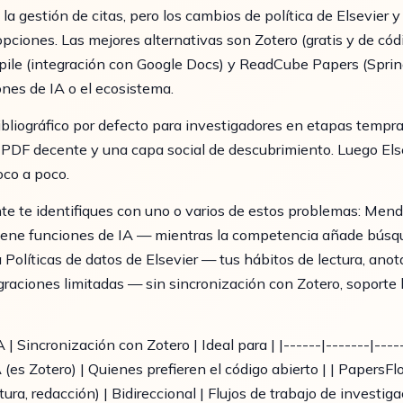
la gestión de citas, pero los cambios de política de Elsevier 
ciones. Las mejores alternativas son Zotero (gratis y de códi
rpile (integración con Google Docs) y ReadCube Papers (Spri
ones de IA o el ecosistema.
liográfico por defecto para investigadores en etapas temprana
PDF decente y una capa social de descubrimiento. Luego Elsev
oco a poco.
nte te identifiques con uno o varios de estos problemas: Men
iene funciones de IA — mientras la competencia añade búsq
a Políticas de datos de Elsevier — tus hábitos de lectura, ano
raciones limitadas — sin sincronización con Zotero, soporte
| Sincronización con Zotero | Ideal para | |------|-------|-----
 (es Zotero) | Quienes prefieren el código abierto | | PapersFl
ura, redacción) | Bidireccional | Flujos de trabajo de investig