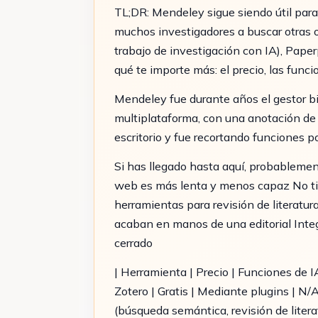
TL;DR: Mendeley sigue siendo útil para 
muchos investigadores a buscar otras op
trabajo de investigación con IA), Pape
qué te importe más: el precio, las funci
Mendeley fue durante años el gestor bib
multiplataforma, con una anotación de 
escritorio y fue recortando funciones p
Si has llegado hasta aquí, probableme
web es más lenta y menos capaz No t
herramientas para revisión de literatur
acaban en manos de una editorial Integ
cerrado
| Herramienta | Precio | Funciones de IA 
Zotero | Gratis | Mediante plugins | N/A
(búsqueda semántica, revisión de literat