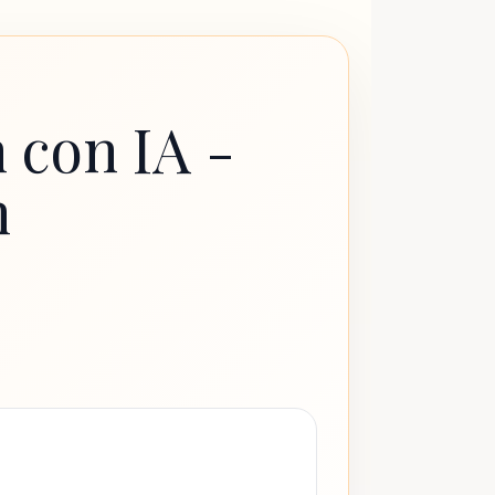
 con IA -
n