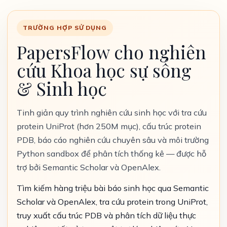
TRƯỜNG HỢP SỬ DỤNG
PapersFlow cho nghiên
cứu Khoa học sự sống
& Sinh học
Tinh giản quy trình nghiên cứu sinh học với tra cứu
protein UniProt (hơn 250M mục), cấu trúc protein
PDB, báo cáo nghiên cứu chuyên sâu và môi trường
Python sandbox để phân tích thống kê — được hỗ
trợ bởi Semantic Scholar và OpenAlex.
Tìm kiếm hàng triệu bài báo sinh học qua Semantic
Scholar và OpenAlex, tra cứu protein trong UniProt,
truy xuất cấu trúc PDB và phân tích dữ liệu thực