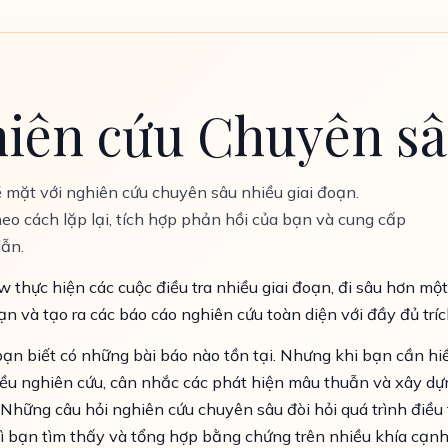
iên cứu Chuyên sâ
ề mặt với nghiên cứu chuyên sâu nhiều giai đoạn.
eo cách lặp lại, tích hợp phản hồi của bạn và cung cấp
dẫn.
hực hiện các cuộc điều tra nhiều giai đoạn, đi sâu hơn một tổ
ạn và tạo ra các báo cáo nghiên cứu toàn diện với đầy đủ tríc
 bạn biết có những bài báo nào tồn tại. Nhưng khi bạn cần hi
iều nghiên cứu, cân nhắc các phát hiện mâu thuẫn và xây dự
Những câu hỏi nghiên cứu chuyên sâu đòi hỏi quá trình điều t
gì bạn tìm thấy và tổng hợp bằng chứng trên nhiều khía cạn