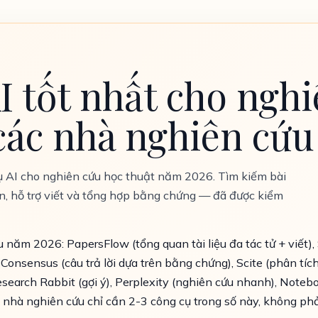
AI tốt nhất cho ng
các nhà nghiên cứu
 AI cho nghiên cứu học thuật năm 2026. Tìm kiếm bài
 dẫn, hỗ trợ viết và tổng hợp bằng chứng — đã được kiểm
 năm 2026: PapersFlow (tổng quan tài liệu đa tác tử + viết),
, Consensus (câu trả lời dựa trên bằng chứng), Scite (phân tích
esearch Rabbit (gợi ý), Perplexity (nghiên cứu nhanh), Notebo
nhà nghiên cứu chỉ cần 2-3 công cụ trong số này, không phải