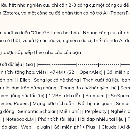
Hầu hết nhà nghiên cứu chỉ cần 2-3 công cụ: một công cụ đ
 (Zotero), và một công cụ để phân tích có hỗ trợ AI (PapersF
ển vượt xa kiểu "ChatGPT cho bài báo." Những công cụ tốt nh
áo có thật, và xử lý các tác vụ nghiên cứu cụ thể tốt hơn AI đ
g, được sắp xếp theo nhu cầu của bạn.
sở dữ liệu | Giá | |------|------------|----------|----------|--
ân tích, tổng hợp, viết) | 474M+ (S2 + OpenAlex) | Gói miễn p
n phí | | Elicit | Sàng lọc có hệ thống | Trích xuất dữ liệu, 
trả lời dựa trên bằng chứng | Thang đo có/không/có thể | Seman
tions (ủng hộ/đối lập) | 1.2B+ trích dẫn | Premium | | SciSpace
ected Papers | Mạng lưới trích dẫn | Đồ thị trực quan | Seman
g đồng | Semantic Scholar | Miễn phí | | Perplexity | Nghiê
 | NotebookLM | Phân tích tài liệu | Hỏi đáp nhiều tài liệu | T
o giác | Web + plugin | Gói miễn phí + Plus | | Claude | AI 