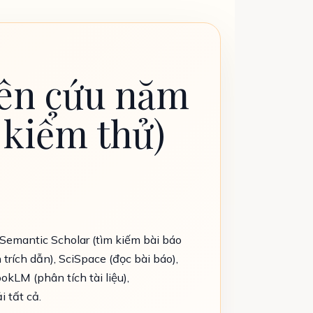
hiên cứu năm
 kiểm thử)
 Semantic Scholar (tìm kiếm bài báo
 trích dẫn), SciSpace (đọc bài báo),
okLM (phân tích tài liệu),
 tất cả.