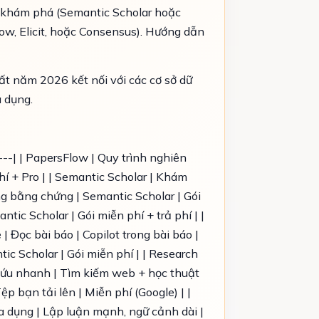
ể khám phá (Semantic Scholar hoặc
low, Elicit, hoặc Consensus). Hướng dẫn
ất năm 2026 kết nối với các cơ sở dữ
a dụng.
-----| | PapersFlow | Quy trình nghiên
hí + Pro | | Semantic Scholar | Khám
bảng bằng chứng | Semantic Scholar | Gói
tic Scholar | Gói miễn phí + trả phí | |
 | Đọc bài báo | Copilot trong bài báo |
tic Scholar | Gói miễn phí | | Research
n cứu nhanh | Tìm kiếm web + học thuật
ệp bạn tải lên | Miễn phí (Google) | |
đa dụng | Lập luận mạnh, ngữ cảnh dài |