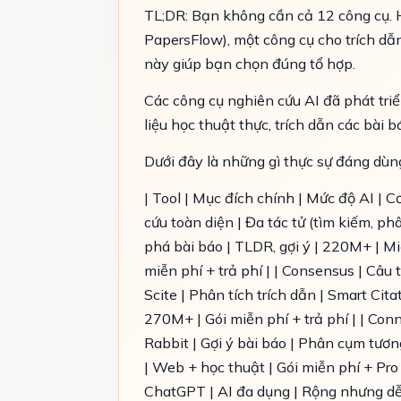
TL;DR: Bạn không cần cả 12 công cụ. 
PapersFlow), một công cụ cho trích dẫn
này giúp bạn chọn đúng tổ hợp.
Các công cụ nghiên cứu AI đã phát tri
liệu học thuật thực, trích dẫn các bài b
Dưới đây là những gì thực sự đáng dùn
| Tool | Mục đích chính | Mức độ AI | Cơ 
cứu toàn diện | Đa tác tử (tìm kiếm, ph
phá bài báo | TLDR, gợi ý | 220M+ | Miễ
miễn phí + trả phí | | Consensus | Câu 
Scite | Phân tích trích dẫn | Smart Cita
270M+ | Gói miễn phí + trả phí | | Conn
Rabbit | Gợi ý bài báo | Phân cụm tươn
| Web + học thuật | Gói miễn phí + Pro |
ChatGPT | AI đa dụng | Rộng nhưng dễ ả