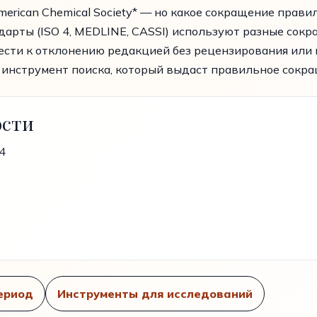
erican Chemical Society* — но какое сокращение правильное
дарты (ISO 4, MEDLINE, CASSI) используют разные сокр
ести к отклонению редакцией без рецензирования или 
инструмент поиска, который выдаст правильное сокра
ости
4
ериод
Инструменты для исследований