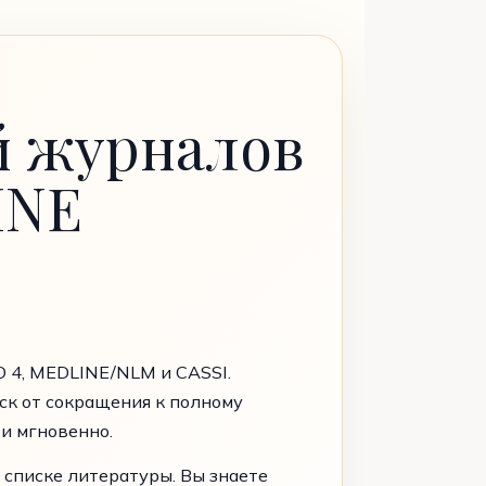
й журналов
INE
O 4, MEDLINE/NLM и CASSI.
ск от сокращения к полному
и мгновенно.
 списке литературы. Вы знаете