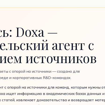
ь: Doxa —
ельский агент с
ием источников
веты с опорой на источники — создано для
реде и корпоративных R&D-командах.
т с опорой на источники для команд, которым нужны о
oxa ищет информацию в академических базах данных и
х статей, извлекает доказательства и возвращает мате