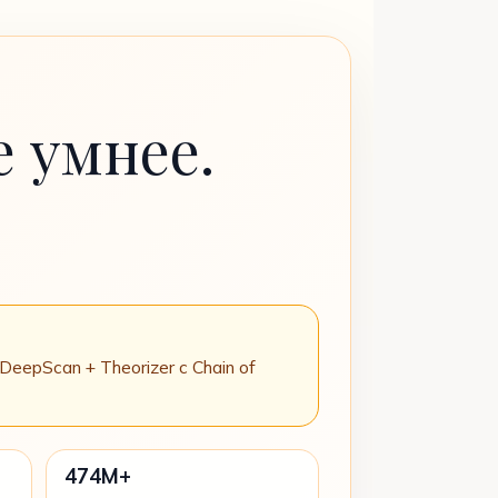
 умнее.
eepScan + Theorizer с Chain of
474M+