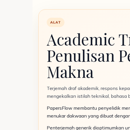
ALAT
Academic T
Penulisan P
Makna
Terjemah draf akademik, respons kepad
mengekalkan istilah teknikal, bahasa be
PapersFlow membantu penyelidik ment
menukar dakwaan yang dibuat dengan te
Penterjemah generik dioptimumkan un