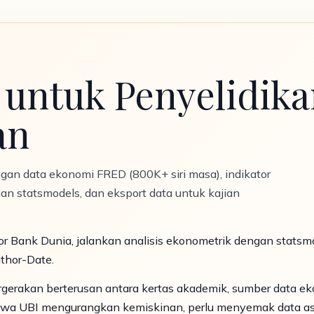
 untuk Penyelidik
an
an data ekonomi FRED (800K+ siri masa), indikator
an statsmodels, dan eksport data untuk kajian
 Bank Dunia, jalankan analisis ekonometrik dengan statsmode
thor-Date.
erakan berterusan antara kertas akademik, sumber data ekon
wa UBI mengurangkan kemiskinan, perlu menyemak data a