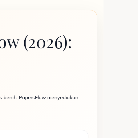
ow (2026):
as benih. PapersFlow menyediakan