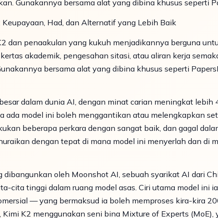
kan. Gunakannya bersama alat yang dibina khusus seperti P
 Keupayaan, Had, dan Alternatif yang Lebih Baik
 K2 dan penaakulan yang kukuh menjadikannya berguna unt
kertas akademik, pengesahan sitasi, atau aliran kerja semak
Gunakannya bersama alat yang dibina khusus seperti Papers
esar dalam dunia AI, dengan minat carian meningkat lebih 4
ma ada model ini boleh menggantikan atau melengkapkan set 
kan beberapa perkara dengan sangat baik, dan gagal dalam
nghuraikan dengan tepat di mana model ini menyerlah dan di
g dibangunkan oleh Moonshot AI, sebuah syarikat AI dari C
ta-cita tinggi dalam ruang model asas. Ciri utama model ini
 komersial — yang bermaksud ia boleh memproses kira-kira 2
an, Kimi K2 menggunakan seni bina Mixture of Experts (Mo