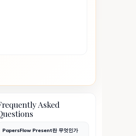
Frequently Asked
Questions
PapersFlow Present란 무엇인가