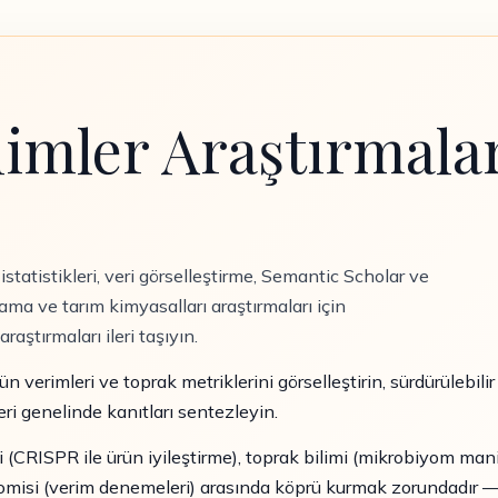
limler Araştırmalar
tatistikleri, veri görselleştirme, Semantic Scholar ve
ama ve tarım kimyasalları araştırmaları için
ştırmaları ileri taşıyın.
ün verimleri ve toprak metriklerini görselleştirin, sürdürülebil
eri genelinde kanıtları sentezleyin.
i (CRISPR ile ürün iyileştirme), toprak bilimi (mikrobiyom mani
onomisi (verim denemeleri) arasında köprü kurmak zorundadır —