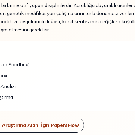
birbirine atıf yapan disiplinlerdir. Kuraklığa dayanıklı ürünler
elen genetik modifikasyon çalışmalarını tarla denemesi verileri
n pratik ve uygulamalı doğası, kanıt sentezinin değişken koşull
re etmesini gerektirir.
ython Sandbox)
box)
Analizi
aştırma
 Araştırma Alanı İçin PapersFlow