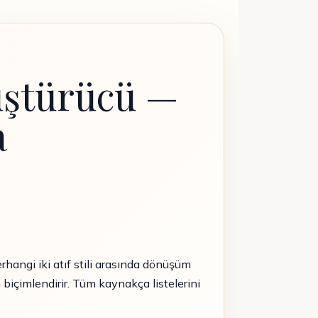
üştürücü —
a
hangi iki atıf stili arasında dönüşüm
n biçimlendirir. Tüm kaynakça listelerini