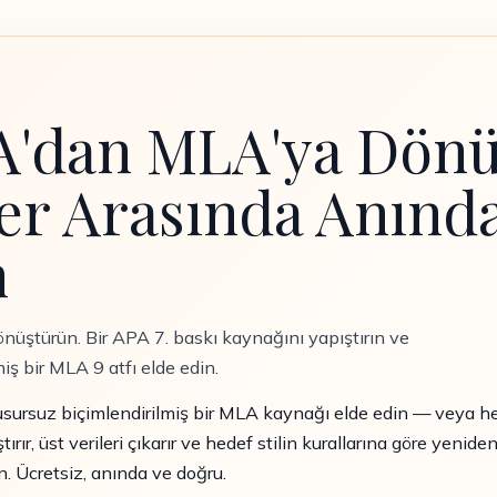
PA'dan MLA'ya Dön
ller Arasında Anınd
n
nüştürün. Bir APA 7. baskı kaynağını yapıştırın ve
iş bir MLA 9 atfı elde edin.
usursuz biçimlendirilmiş bir MLA kaynağı elde edin — veya her
rır, üst verileri çıkarır ve hedef stilin kurallarına göre yenide
n. Ücretsiz, anında ve doğru.