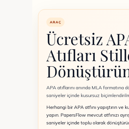
ARAÇ
Ücretsiz A
Atıfları Sti
Dönüştürü
APA atıflarını anında MLA formatına dö
saniyeler içinde kusursuz biçimlendirilm
Herhangi bir APA atfını yapıştırın ve k
yapın. PapersFlow mevcut atfınızı ayrıştı
saniyeler içinde toplu olarak dönüştürü