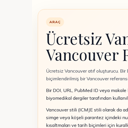
ARAÇ
Ücretsiz Va
Vancouver R
Ücretsiz Vancouver atıf oluşturucu. Bir
biçimlendirilmiş bir Vancouver referansı
Bir DOI, URL, PubMed ID veya makale ba
biyomedikal dergiler tarafından kullanılı
Vancouver stili (ICMJE stili olarak da adl
simge veya köşeli parantez içindeki numar
kısaltmaları ve tarih biçimleri için ku