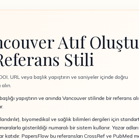
ncouver Atıf Oluşt
eferans Stili
 DOI, URL veya başlık yapıştırın ve saniyeler içinde doğru
 alın.
şlığı yapıştırın ve anında Vancouver stilinde bir referans a
r.
andırılır), biyomedikal ve sağlık bilimleri dergileri için standar
alarla gösterildiği numaralı bir sistem kullanır. Yazar adları (
rallar katıdır. PapersFlow bu referansları CrossRef ve PubMed 