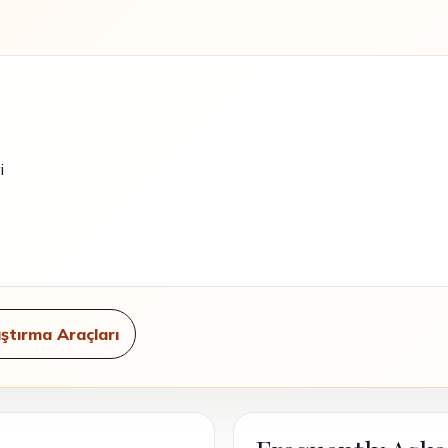
i
ştırma Araçları