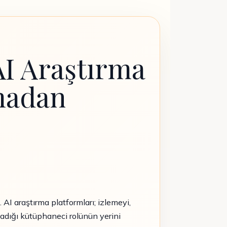
 AI Araştırma
madan
AI araştırma platformları; izlemeyi,
madığı kütüphaneci rolünün yerini