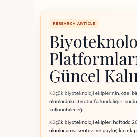
RESEARCH ARTICLE
Biyoteknoloj
Platformla
Güncel Kalı
Küçük biyoteknoloji ekiplerinin, özel b
alanlardaki literatür farkındalığını sürd
kullanabileceği.
Küçük biyoteknoloji ekipleri haftada 20
alanlar arası sentezi ve paylaşılan eki