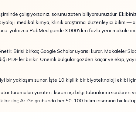
irişiminde çalışıyorsanız, sorunu zaten biliyorsunuzdur. Ekibini
yoloji, medikal kimya, klinik araştırma, düzenleyici bilim — 
cü: yalnızca PubMed günde 3.000'den fazla yeni makale indek
etir. Birisi birkaç Google Scholar uyarısı kurar. Makaleler Slac
i PDF'ler birikir. Önemli bulgular gözden kaçar ve ekip, yay
yi bir yaklaşım sunar. İşte 10 kişilik bir biyoteknoloji ekibi iç
eratür taramaları yürüten, kurum içi bilgi tabanlarını sürdüren ve
pik bir ilaç Ar-Ge grubunda her 50-100 bilim insanına bir kütü