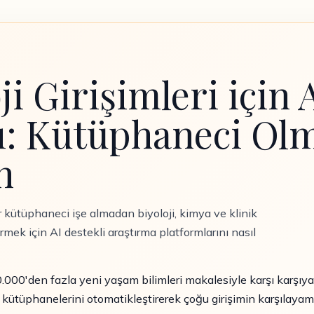
i Girişimleri için
rı: Kütüphaneci Ol
n
ir kütüphaneci işe almadan biyoloji, kimya ve klinik
ürmek için AI destekli araştırma platformlarını nasıl
.000'den fazla yeni yaşam bilimleri makalesiyle karşı karşıya. 
p kütüphanelerini otomatikleştirerek çoğu girişimin karşılaya