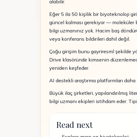
alabilir.
Eğer 5 ila 50 kişilik bir biyoteknoloji g
güncel kalması gerekiyor — moleküler bi
bilgi uzmanınız yok. Hacim baş döndürü
veya konferans bildirileri dahil değil.
Çoğu girişim bunu gayriresmî şekilde yön
Drive klasöründe kimsenin düzenlemediğ
yeniden keşfeder.
AI destekli araştırma platformları daha i
Büyük ilaç şirketleri, yapılandırılmış lit
bilgi uzmanı ekipleri istihdam eder. Ti
Read next
Explore more on biyoteknoloji