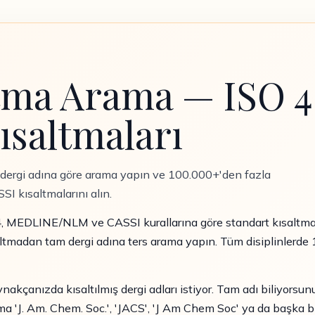
tma Arama — ISO 4
saltmaları
 dergi adına göre arama yapın ve 100.000+'den fazla
I kısaltmalarını alın.
 4, MEDLINE/NLM ve CASSI kurallarına göre standart kısaltması
altmadan tam dergi adına ters arama yapın. Tüm disiplinlerde 
ynakçanızda kısaltılmış dergi adları istiyor. Tam adı biliyors
'J. Am. Chem. Soc.', 'JACS', 'J Am Chem Soc' ya da başka bir 