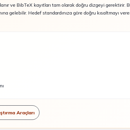
anır ve BibTeX kayıtları tam olarak doğru dizgeyi gerektirir. 
na gelebilir. Hedef standardınıza göre doğru kısaltmayı veren
mı
ştırma Araçları