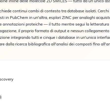
ione inline delle molecole 2D SMILES — tutto da un unico assi
ichiede continui cambi di contesto tra database isolati. Cerchi
sti in PubChem in un'altra, esplori ZINC per analoghi acquista
e annotazioni proteiche — il tutto mentre segui la letteratura p
rogazione, il proprio formato di output e nessun collegamento c
ne integrando tutti e cinque i database in un'unica interfac
are dalla ricerca bibliografica all'analisi dei composti fino all
scovery
)