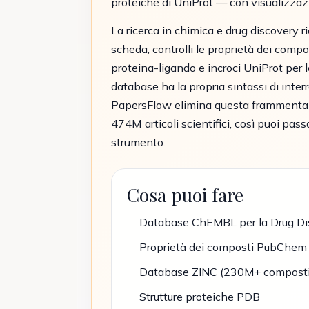
proteiche di UniProt — con visualizzaz
La ricerca in chimica e drug discovery r
scheda, controlli le proprietà dei compo
proteina-ligando e incroci UniProt per l
database ha la propria sintassi di inter
PapersFlow elimina questa frammentazio
474M articoli scientifici, così puoi pass
strumento.
Cosa puoi fare
Database ChEMBL per la Drug Di
Proprietà dei composti PubChem
Database ZINC (230M+ composti
Strutture proteiche PDB