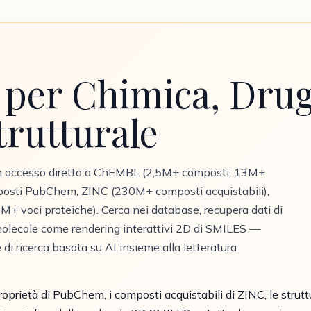
 per Chimica, Drug
trutturale
con accesso diretto a ChEMBL (2,5M+ composti, 13M+
composti PubChem, ZINC (230M+ composti acquistabili),
M+ voci proteiche). Cerca nei database, recupera dati di
le molecole come rendering interattivi 2D di SMILES —
 di ricerca basata su AI insieme alla letteratura
proprietà di PubChem, i composti acquistabili di ZINC, le strut