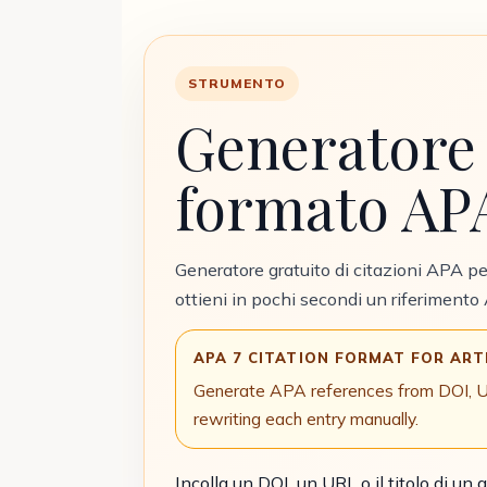
STRUMENTO
Generatore 
formato APA
Generatore gratuito di citazioni APA per
ottieni in pochi secondi un riferiment
APA 7 CITATION FORMAT FOR ART
Generate APA references from DOI, URL,
rewriting each entry manually.
Incolla un DOI, un URL o il titolo di un a