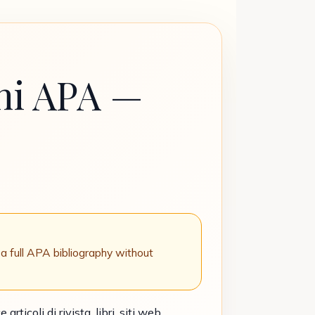
oni APA —
a full APA bibliography without
ticoli di rivista, libri, siti web,