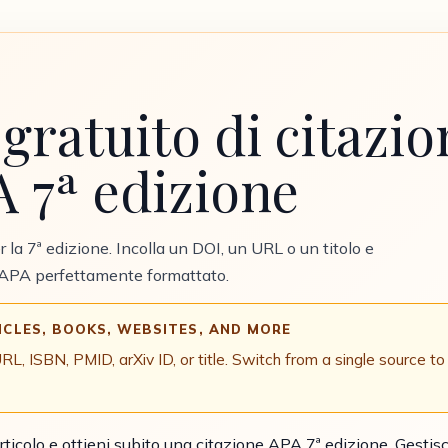
gratuito di citazi
 7ª edizione
 la 7ª edizione. Incolla un DOI, un URL o un titolo e
o APA perfettamente formattato.
ICLES, BOOKS, WEBSITES, AND MORE
 ISBN, PMID, arXiv ID, or title. Switch from a single source to 
rticolo e ottieni subito una citazione APA 7ª edizione. Gestisce ar