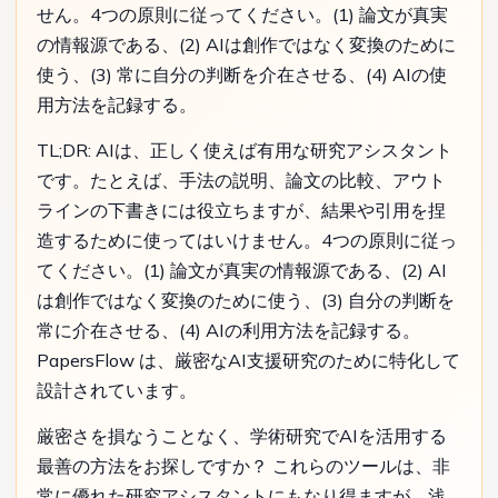
せん。4つの原則に従ってください。(1) 論文が真実
の情報源である、(2) AIは創作ではなく変換のために
使う、(3) 常に自分の判断を介在させる、(4) AIの使
用方法を記録する。
TL;DR: AIは、正しく使えば有用な研究アシスタント
です。たとえば、手法の説明、論文の比較、アウト
ラインの下書きには役立ちますが、結果や引用を捏
造するために使ってはいけません。4つの原則に従っ
てください。(1) 論文が真実の情報源である、(2) AI
は創作ではなく変換のために使う、(3) 自分の判断を
常に介在させる、(4) AIの利用方法を記録する。
PapersFlow は、厳密なAI支援研究のために特化して
設計されています。
厳密さを損なうことなく、学術研究でAIを活用する
最善の方法をお探しですか？ これらのツールは、非
常に優れた研究アシスタントにもなり得ますが、浅