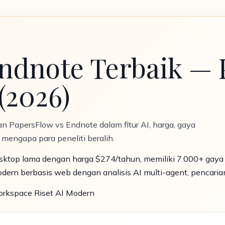
Endnote Terbaik —
(2026)
n PapersFlow vs Endnote dalam fitur AI, harga, gaya
at mengapa para peneliti beralih.
sktop lama dengan harga $274/tahun, memiliki 7.000+ gaya si
dern berbasis web dengan analisis AI multi-agent, pencarian
rkspace Riset AI Modern