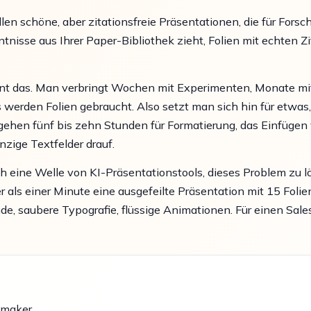
llen schöne, aber zitationsfreie Präsentationen, die für For
ntnisse aus Ihrer Paper-Bibliothek zieht, Folien mit echten Z
ennt das. Man verbringt Wochen mit Experimenten, Monate m
 werden Folien gebraucht. Also setzt man sich hin für etwas,
 gehen fünf bis zehn Stunden für Formatierung, das Einfüge
zige Textfelder drauf.
 eine Welle von KI-Präsentationstools, dieses Problem zu l
als einer Minute eine ausgefeilte Präsentation mit 15 Folien 
de, saubere Typografie, flüssige Animationen. Für einen Sa
-maker