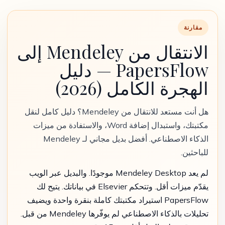
مقارنة
الانتقال من Mendeley إلى
PapersFlow — دليل
الهجرة الكامل (2026)
هل أنت مستعد للانتقال من Mendeley؟ دليل كامل لنقل
مكتبتك، واستبدال إضافة Word، والاستفادة من ميزات
الذكاء الاصطناعي. أفضل بديل مجاني لـ Mendeley
للباحثين.
لم يعد Mendeley Desktop موجودًا. والبديل عبر الويب
يقدّم ميزات أقل. وتتحكم Elsevier في بياناتك. يتيح لك
PapersFlow استيراد مكتبتك كاملة بنقرة واحدة ويضيف
تحليلات بالذكاء الاصطناعي لم يوفّرها Mendeley من قبل.